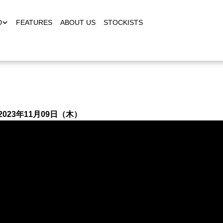
D
FEATURES
ABOUT US
STOCKISTS
 on 2023年11月09日（木）