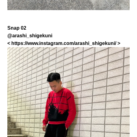
Snap 02
@arashi_shigekuni
<
https://www.instagram.com/arashi_shigekuni/
>