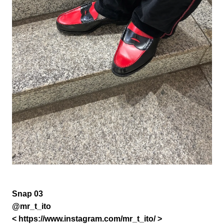
Snap 03
@mr_t_ito
<
https://www.instagram.com/mr_t_ito/
>