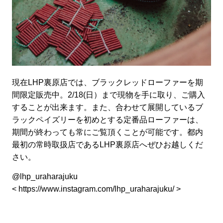
現在LHP裏原店では、ブラックレッドローファーを期
間限定販売中。2/18(日）まで現物を手に取り、ご購入
することが出来ます。また、合わせて展開しているブ
ラックペイズリーを初めとする定番品ローファーは、
期間が終わっても常にご覧頂くことが可能です。都内
最初の常時取扱店であるLHP裏原店へぜひお越しくだ
さい。
@lhp_uraharajuku
<
https://www.instagram.com/lhp_uraharajuku/
>