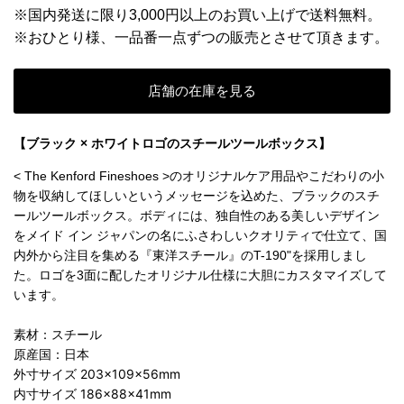
※国内発送に限り3,000円以上のお買い上げで送料無料。
※おひとり様、一品番一点ずつの販売とさせて頂きます。
店舗の在庫を見る
【ブラック × ホワイトロゴのスチールツールボックス】
< The Kenford Fineshoes >のオリジナルケア用品やこだわりの小
物を収納してほしいというメッセージを込めた、ブラックのスチ
ールツールボックス。ボディには、独自性のある美しいデザイン
をメイド イン ジャパンの名にふさわしいクオリティで仕立て、国
内外から注目を集める『東洋スチール』のT-190"を採用しまし
た。ロゴを3面に配したオリジナル仕様に大胆にカスタマイズして
います。
素材：スチール
原産国：日本
外寸サイズ
203×109
×56mm
内寸サイズ
186
×88
×41mm