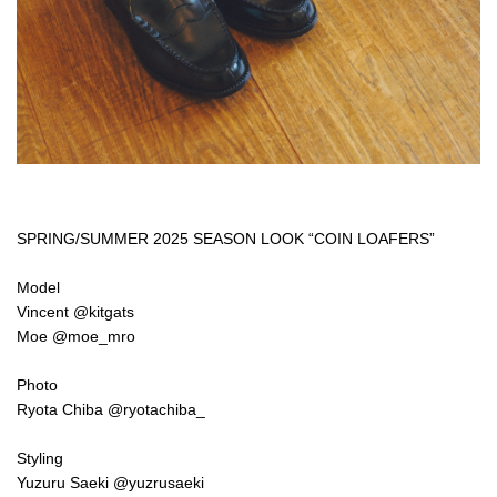
SPRING/SUMMER 2025 SEASON LOOK “COIN LOAFERS”
Model
Vincent
@kitgats
Moe
@moe_mro
Photo
Ryota Chiba
@ryotachiba_
Styling
Yuzuru Saeki
@yuzrusaeki