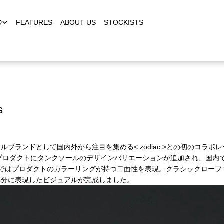
D
FEATURES
ABOUT US
STOCKISTS
s
ランドとして国内外から注目を集める< zodiac >との初のコラボ
国内未展開だった本プロダクトにタンクソールのデザインバリエーションが追加され、
ングされたルックではプロダクトのカラーリングが持つ二面性を表現。クラシッ
存分に表現したビジュアルが完成しました。