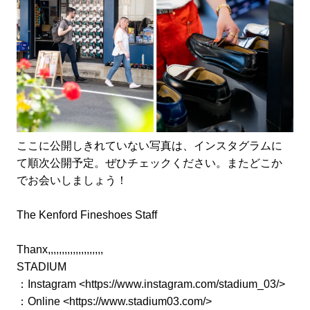
ここに公開しきれていない写真は、インスタグラムに
て順次公開予定。ぜひチェックください。またどこか
でお会いしましょう！
The Kenford Fineshoes Staff
Thanx,,,,,,,,,,,,,,,,,,,,
STADIUM
：Instagram <
https://www.instagram.com/stadium_03/
>
：Online <
https://www.stadium03.com/
>