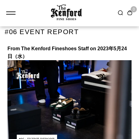
0
#06 EVENT REPORT
From The Kenford Fineshoes Staff on 2023
年
5
月
24
日（水
）