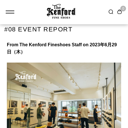
0
#08 EVENT REPORT
From The Kenford Fineshoes Staff on 2023
年6
月
29
日（木
）