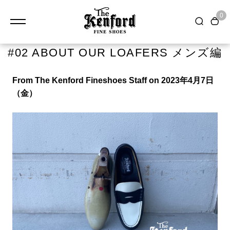
0
#02 ABOUT OUR LOAFERS メンズ編
From The Kenford Fineshoes Staff
on 2023
年4
月7
日
（金）