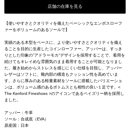
店舗の在庫を見る
【使いやすさとクオリティを備えたベーシックなエンボスローフ
ァーをボリュームのあるソールで】
実績のある木型をベースに、より使いやすさとクオリティを備え
ることを目的に生産したコインローファー。アッパーは、すっき
りとした印象の”アドラーモカ”デザインを採用することで、着用を
続けてもキレイめな雰囲気のまま着用することが可能となりまし
た。履き始めからストレスを感じにくい仕様を目指し、アッパー
レザーはソフトに、靴内部の構造もクッション性を高めていま
す。さらに厚みのある軽量素材をソールに搭載したバリエーショ
ンは、ボリューム感のあるボトムスとも相性の良い１足です。<
The Kenford Fineshoes >のアイコンであるペイズリー柄を採用し
ました。
アッパー：牛革
ソール：合成底（EVA）
原産国：日本