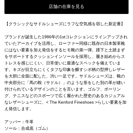
店舗の在庫を見る
【クラシックなサドルシューズにラフな空気感を宿した新定番】
ブランドが誕生した1986年の1stコレクションにラインアップされ
ていたアーカイブを活用し、ローファー同様に既存の日本製革靴
にはない要素を加え発信をするヒモ靴の第一弾。踵下と土踏まず
をサポートするクッションインソールを採用し、履き始めからス
トレスを感じにくい、日常使いに最適なスペックを備えていま
す。キズが目立ちにくくタフな印象を醸すシボ柄の型押しレザー
を大胆に全面に配した、渋い一足です。サドルシューズは、靴の
中央部分に「馬の鞍（サドル）」のような形をした別の革が縫い
付けられているデザインのことを言います。ゴルフ、ボーリン
グ、テニスなどのスポーツで広く履かれた歴史のあるカジュアル
なレザーシューズに、< The Kenford Fineshoes >らしい要素を加
え発信します。
アッパー：牛革
ソール：合成底（ゴム）