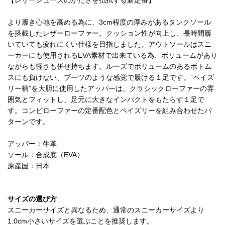
【レザーシューズのかたさを払拭する新定番】
より履き心地を高める為に、3cm程度の厚みがあるタンクソール
を搭載したレザーローファー。クッション性が向上し、長時間履
いていても疲れにくい仕様を目指しました。アウトソールはスニ
ーカーにも使用されるEVA素材で出来ている為、ボリュームがあり
ながらも軽さも併せ持ちます。ルーズでボリュームのあるボトム
スにも負けない、ブーツのような感覚で履ける１足です。”ペイズ
リー柄”を大胆に使用したアッパーは、クラシックローファーの雰
囲気とフィットし、足元に大きなインパクトをもたらす１足で
す。コンビローファーの定番配色とペイズリーを組み合わせたパ
ターンです。
アッパー：牛革
ソール：合成底（EVA）
原産国：日本
サイズの選び方
スニーカーサイズと異なるため、通常のスニーカーサイズより
1.0cm小さいサイズを選ぶことを推奨します。