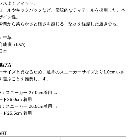
ンスよくフィット。
ロールやキックバックなど、伝統的なディテールを採用した、本
ザイン性。
瞬間から柔らかさと軽さを感じる、堅さを軽減した履き心地。
：牛革
成底（EVA)
日本
選び方
ーサイズと異なるため、通常のスニーカーサイズより1.0cm小さ
を選ぶことを推奨します。
：スニーカー 27.0cm着用 →
ド26.0cm 着用
：スニーカー 26.5cm着用 →
ド25.5cm 着用
ART