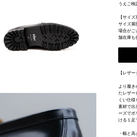
うえご検
【サイズ
サイズ展
場合がご
舗在庫も
【レザー
より履き
たレザー
くい仕様
素材で出
ーズでボ
ける１足
・幅と高