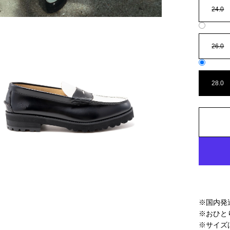
24.0
26.0
28.0
※国内発
※おひと
※サイズ