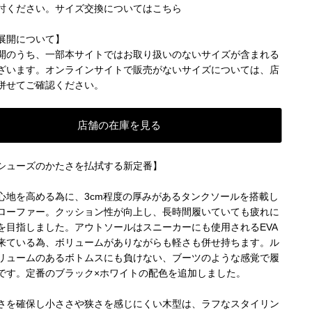
討ください。
サイズ交換についてはこちら
展開について】
開のうち、一部本サイトではお取り扱いのないサイズが含まれる
ざいます。オンラインサイトで販売がないサイズについては、店
併せてご確認ください。
店舗の在庫を見る
シューズのかたさを払拭する新定番】
心地を高める為に、3cm程度の厚みがあるタンクソールを搭載し
ローファー。クッション性が向上し、長時間履いていても疲れに
を目指しました。アウトソールはスニーカーにも使用されるEVA
来ている為、ボリュームがありながらも軽さも併せ持ちます。ル
リュームのあるボトムスにも負けない、ブーツのような感覚で履
です。定番のブラック×ホワイトの配色を追加しました。
さを確保し小ささや狭さを感じにくい木型は、ラフなスタイリン