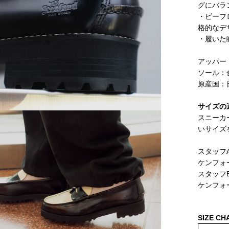
グにバラ
・ビーフ
格的なデ
・履いた
アッパー
ソール：合
原産国：
サイズの
スニーカ
いサイズ
スタッフA
ケンフォー
スタッフB
ケンフォー
SIZE CH