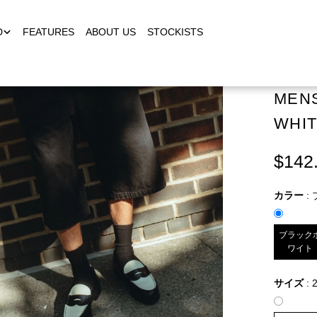
D
FEATURES
ABOUT US
STOCKISTS
MENS
WHI
$142
カラー
:
ブラック
ワイト
サイズ
:
2