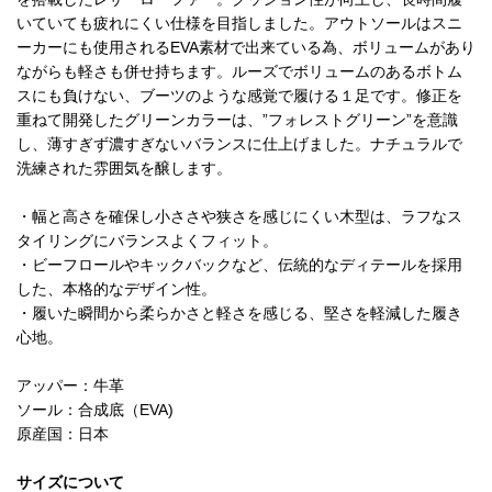
いていても疲れにくい仕様を目指しました。アウトソールはスニ
ーカーにも使用されるEVA素材で出来ている為、ボリュームがあり
ながらも軽さも併せ持ちます。ルーズでボリュームのあるボトム
スにも負けない、ブーツのような感覚で履ける１足です。修正を
重ねて開発したグリーンカラーは、”フォレストグリーン”を意識
し、薄すぎず濃すぎないバランスに仕上げました。ナチュラルで
洗練された雰囲気を醸します。
・幅と高さを確保し小ささや狭さを感じにくい木型は、ラフなス
タイリングにバランスよくフィット。
・ビーフロールやキックバックなど、伝統的なディテールを採用
した、本格的なデザイン性。
・履いた瞬間から柔らかさと軽さを感じる、堅さを軽減した履き
心地。
アッパー：牛革
ソール：合成底（EVA)
原産国：日本
サイズについて