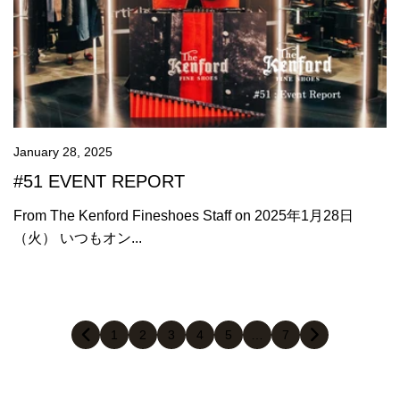
January 28, 2025
#51 EVENT REPORT
From The Kenford Fineshoes Staff on 2025年1月28日
（火） いつもオン...
1
2
3
4
5
…
7