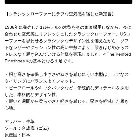
【クラシックローファーにラフな空気感を宿した新定番】
1986年に発売した1stモデルの木型をそのまま採用しながら、今に
合わせた空気感にリフレッシュしたクラシックローファー。USロ
ーファーを思わせるクラシックなデザイン性を備えながら、ソフ
トなレザーやクッション性の高い中敷により、履きはじめからス
トレスなく履き込んでいける仕様を実現しました。< The Kenford
Fineshoes >の基本となる１足です。
・幅と高さを確保し小ささや狭さを感じにくい木型は、ラフなス
タイリングにバランスよくフィット。
・ビーフロールやキックバックなど、伝統的なディテールを採用
した、本格的なデザイン性。
・履いた瞬間から柔らかさと軽さを感じる、堅さを軽減した履き
心地。
アッパー：牛革
ソール：合成底（ゴム)
原産国：日本