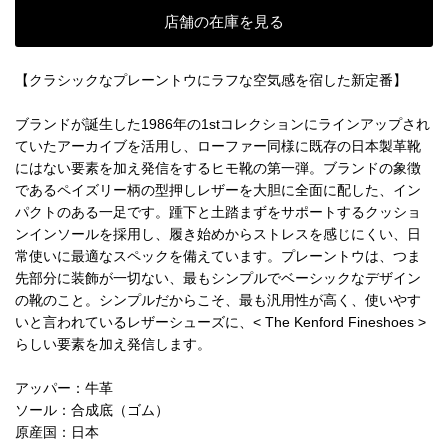
店舗の在庫を見る
【クラシックなプレーントウにラフな空気感を宿した新定番】
ブランドが誕生した1986年の1stコレクションにラインアップされ
ていたアーカイブを活用し、ローファー同様に既存の日本製革靴
にはない要素を加え発信をするヒモ靴の第一弾。ブランドの象徴
であるペイズリー柄の型押しレザーを大胆に全面に配した、イン
パクトのある一足です。踵下と土踏まずをサポートするクッショ
ンインソールを採用し、履き始めからストレスを感じにくい、日
常使いに最適なスペックを備えています。プレーントウは、つま
先部分に装飾が一切ない、最もシンプルでベーシックなデザイン
の靴のこと。シンプルだからこそ、最も汎用性が高く、使いやす
いと言われているレザーシューズに、< The Kenford Fineshoes >
らしい要素を加え発信します。
アッパー：牛革
ソール：合成底（ゴム）
原産国：日本