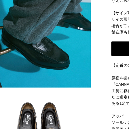
うえご検
【サイズ
サイズ展
場合がご
舗在庫も
【定番の
原宿を拠
『CAN
工房に存
たに選定
ある1足
アッパー
ソール：
原産国：