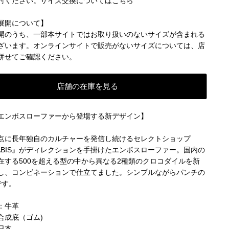
討ください。
サイズ交換についてはこちら
展開について】
開のうち、一部本サイトではお取り扱いのないサイズが含まれる
ざいます。オンラインサイトで販売がないサイズについては、店
併せてご確認ください。
店舗の在庫を見る
エンボスローファーから登場する新デザイン】
点に長年独自のカルチャーを発信し続けるセレクトショップ
NABIS』がディレクションを手掛けたエンボスローファー。国内の
在する500を超える型の中から異なる2種類のクロコダイルを新
し、コンビネーションで仕立てました。シンプルながらパンチの
です。
：牛革
合成底（ゴム)
日本