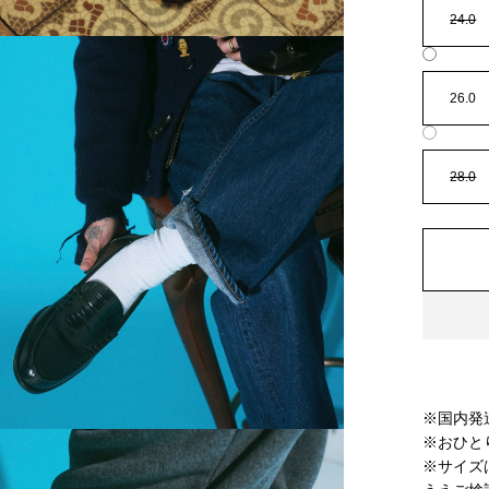
24.0
26.0
28.0
※国内発
※おひと
※サイズ