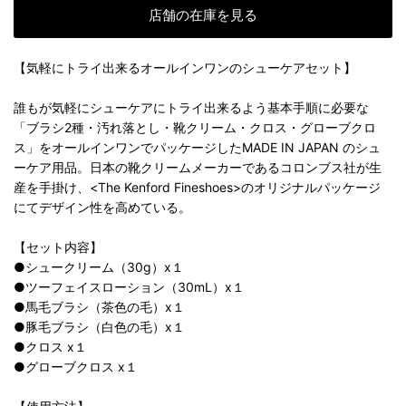
店舗の在庫を見る
【気軽にトライ出来るオールインワンのシューケアセット】
誰もが気軽にシューケアにトライ出来るよう基本手順に必要な
「ブラシ2種・汚れ落とし・靴クリーム・クロス・グローブクロ
ス」をオールインワンでパッケージしたMADE IN JAPAN のシュ
ーケア用品。日本の靴クリームメーカーであるコロンブス社が生
産を手掛け、<The Kenford Fineshoes>のオリジナルパッケージ
にてデザイン性を高めている。
【セット内容】
●シュークリーム（30g）x１
●ツーフェイスローション（30mL）
x１
●馬毛ブラシ（茶色の毛）
x１
●豚毛ブラシ（白色の毛）
x１
●クロス
x１
●グローブクロス
x１