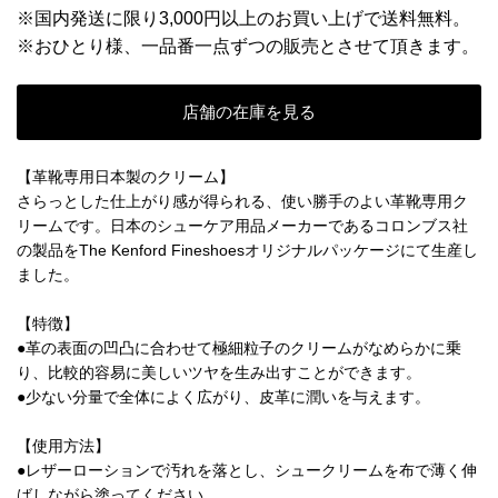
※国内発送に限り3,000円以上のお買い上げで送料無料。
※おひとり様、一品番一点ずつの販売とさせて頂きます。
店舗の在庫を見る
【革靴専用日本製のクリーム】
さらっとした仕上がり感が得られる、使い勝手のよい革靴専用ク
リームです。日本のシューケア用品メーカーであるコロンブス社
の製品をThe Kenford Fineshoesオリジナルパッケージにて生産し
ました。
【特徴】
●革の表面の凹凸に合わせて極細粒子のクリームがなめらかに乗
り、比較的容易に美しいツヤを生み出すことができます。
●少ない分量で全体によく広がり、皮革に潤いを与えます。
【使用方法】
●レザーローションで汚れを落とし、シュークリームを布で薄く伸
ばしながら塗ってください。