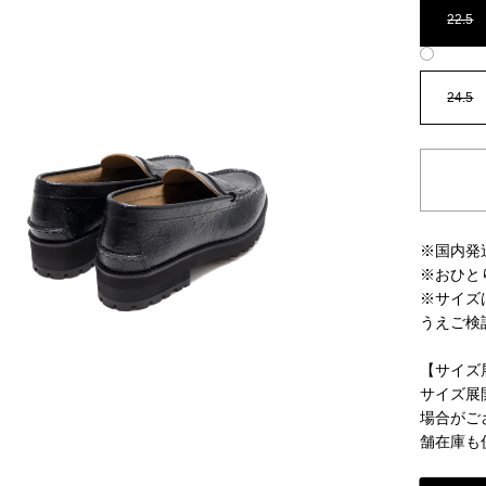
22.5
24.5
※国内発
※おひと
※サイズ
うえご検
【サイズ
サイズ展
場合がご
舗在庫も