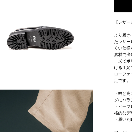
【レザー
より履き
たレザー
くい仕様
素材で出
ーズでボ
ける１足
ローファ
足です。
・幅と高
グにバラ
・ビーフ
格的なデ
・履いた