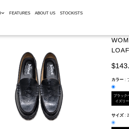
D
FEATURES
ABOUT US
STOCKISTS
WOME
LOAF
$143
カラー
:
ブラック
イズリ
サイズ
:
2