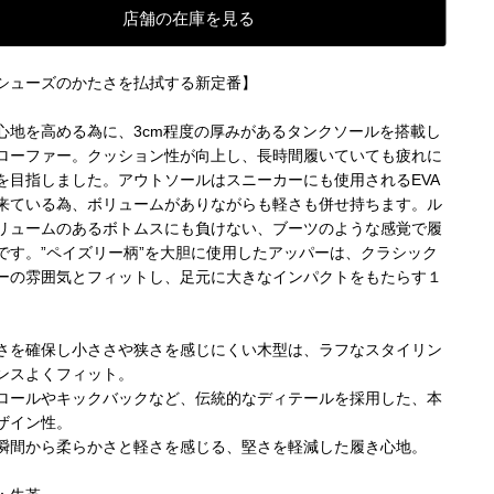
店舗の在庫を見る
シューズのかたさを払拭する新定番】
心地を高める為に、3cm程度の厚みがあるタンクソールを搭載し
ローファー。クッション性が向上し、長時間履いていても疲れに
を目指しました。アウトソールはスニーカーにも使用されるEVA
来ている為、ボリュームがありながらも軽さも併せ持ちます。ル
リュームのあるボトムスにも負けない、ブーツのような感覚で履
です。”ペイズリー柄”を大胆に使用したアッパーは、クラシック
ーの雰囲気とフィットし、足元に大きなインパクトをもたらす１
さを確保し小ささや狭さを感じにくい木型は、ラフなスタイリン
ンスよくフィット。
ロールやキックバックなど、伝統的なディテールを採用した、本
ザイン性。
瞬間から柔らかさと軽さを感じる、堅さを軽減した履き心地。