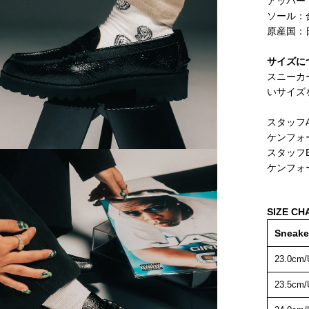
アッパー
ソール：合
原産国：
サイズに
スニーカ
いサイズ
スタッフA
ケンフォー
スタッフB
ケンフォー
SIZE CH
Sneake
23.0cm/
23.5cm/